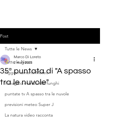
Post
Tutte le News
Marco Di Loreto
Tutte le News
2 mag 2023
35ª puntata di "A spasso
Aggiornamenti Meteo
tra le nuvole"
Il magico mondo dei funghi
puntate tv A spasso tra le nuvole
previsioni meteo Super J
La natura video racconta