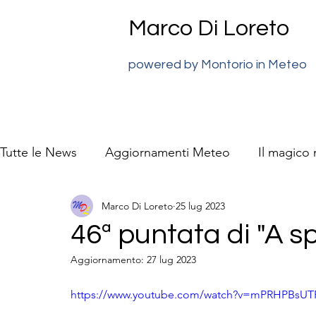
Marco Di Loreto
powered by Montorio in Meteo
Tutte le News
Aggiornamenti Meteo
Il magico
Marco Di Loreto
25 lug 2023
previsioni meteo Super J
La natura video racc
46ª puntata di "A s
Aggiornamento:
27 lug 2023
https://www.youtube.com/watch?v=mPRHPBsUT