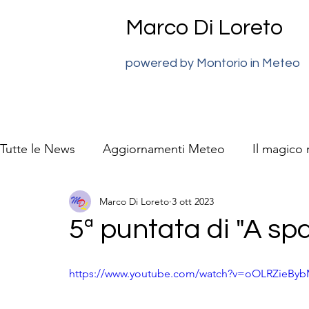
Marco Di Loreto
powered by Montorio in Meteo
Tutte le News
Aggiornamenti Meteo
Il magico
Marco Di Loreto
3 ott 2023
previsioni meteo Super J
La natura video racc
5ª puntata di "A spa
https://www.youtube.com/watch?v=oOLRZieBy