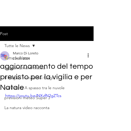
Post
Tutte le News
Marco Di Loreto
Tutte le News
23 dic 2024
aggiornamento del tempo
Aggiornamenti Meteo
previsto per la vigilia e per
Il magico mondo dei funghi
Natale
puntate tv A spasso tra le nuvole
https://youtu.be/NXvfN2gZTcs
previsioni meteo Super J
La natura video racconta