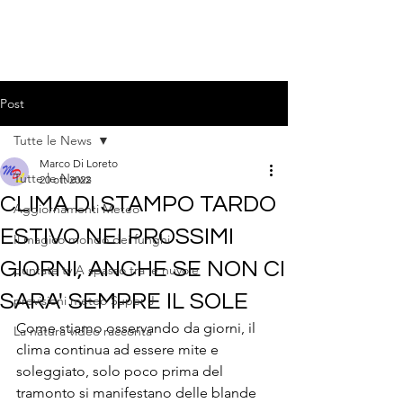
Post
Tutte le News
Marco Di Loreto
Tutte le News
20 ott 2022
CLIMA DI STAMPO TARDO
Aggiornamenti Meteo
ESTIVO NEI PROSSIMI
Il magico mondo dei funghi
GIORNI, ANCHE SE NON CI
puntate tv A spasso tra le nuvole
SARA' SEMPRE IL SOLE
previsioni meteo Super J
Come stiamo osservando da giorni, il 
La natura video racconta
clima continua ad essere mite e 
soleggiato, solo poco prima del 
tramonto si manifestano delle blande 