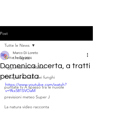
Post
Tutte le News
Marco Di Loreto
Tutte le News
17 mag 2024
Domenica incerta, a tratti
Aggiornamenti Meteo
perturbata
Il magico mondo dei funghi
https://www.youtube.com/watch?
puntate tv A spasso tra le nuvole
v=9kx581SVOaM
previsioni meteo Super J
La natura video racconta