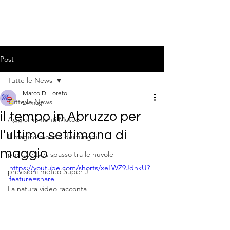
Post
Tutte le News
Marco Di Loreto
Tutte le News
24 mag
il tempo in Abruzzo per
Aggiornamenti Meteo
l'ultima settimana di
Il magico mondo dei funghi
maggio
puntate tv A spasso tra le nuvole
https://youtube.com/shorts/xeLWZ9JdhkU?
previsioni meteo Super J
feature=share
La natura video racconta