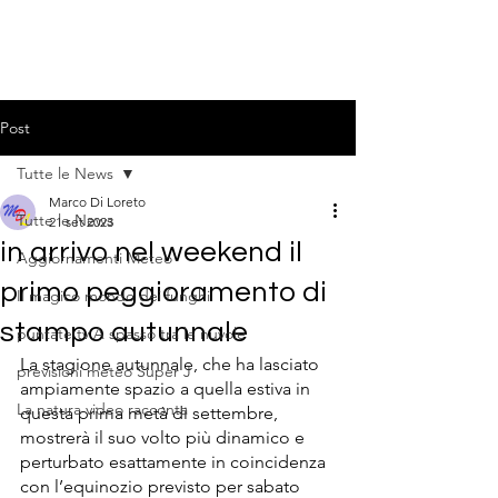
Post
Tutte le News
Marco Di Loreto
Tutte le News
21 set 2023
in arrivo nel weekend il
Aggiornamenti Meteo
primo peggioramento di
Il magico mondo dei funghi
stampo autunnale
puntate tv A spasso tra le nuvole
La stagione autunnale, che ha lasciato 
previsioni meteo Super J
ampiamente spazio a quella estiva in 
La natura video racconta
questa prima metà di settembre, 
mostrerà il suo volto più dinamico e 
perturbato esattamente in coincidenza 
con l’equinozio previsto per sabato 