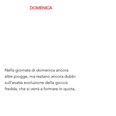
DOMENICA 
Nella giornata di domenica ancora 
altre piogge, ma restano ancora dubbi 
sull'esatta evoluzione della goccia 
fredda, che si verrà a formare in quota, 
da cui dipendono gli effetti in termici 
precipitativi. 
Il modello europeo la vede in questo 
modo: goccia in quota che scivolerà 