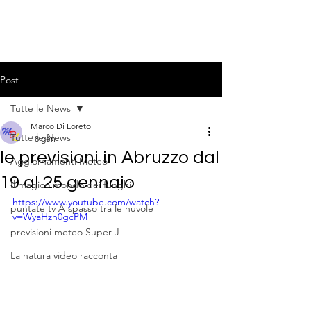
Post
Tutte le News
Marco Di Loreto
Tutte le News
18 gen
le previsioni in Abruzzo dal
Aggiornamenti Meteo
19 al 25 gennaio
Il magico mondo dei funghi
https://www.youtube.com/watch?
puntate tv A spasso tra le nuvole
v=WyaHzn0gcPM
previsioni meteo Super J
La natura video racconta