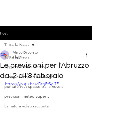
Post
Tutte le News
Marco Di Loreto
Tutte le News
1 feb
Le previsioni per l'Abruzzo
Aggiornamenti Meteo
dal 2 all'8 febbraio
Il magico mondo dei funghi
https://youtu.be/cDtgPfSgi7E
puntate tv A spasso tra le nuvole
previsioni meteo Super J
La natura video racconta