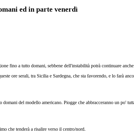
omani ed in parte venerdì
gione fino a tutto domani, sebbene dell'instabilità potrà continuare anc
este ore serali, tra Sicilia e Sardegna, che sta favorendo, e lo farà an
tto domani del modello americano. Piogge che abbracceranno un po' tutta 
mo che tenderà a risalire verso il centro/nord.