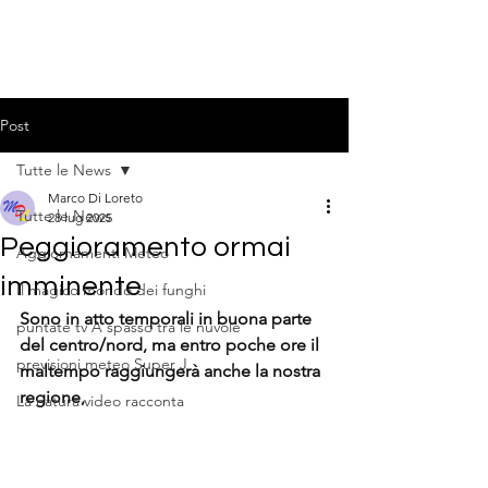
Post
Tutte le News
Marco Di Loreto
Tutte le News
28 lug 2025
Peggioramento ormai
Aggiornamenti Meteo
imminente
Il magico mondo dei funghi
Sono in atto temporali in buona parte 
puntate tv A spasso tra le nuvole
del centro/nord, ma entro poche ore il 
previsioni meteo Super J
maltempo raggiungerà anche la nostra 
regione, 
La natura video racconta