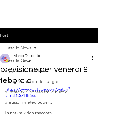
Post
Tutte le News
Marco Di Loreto
Tutte le News
8 feb 2024
previsione per venerdì 9
Aggiornamenti Meteo
febbraio
Il magico mondo dei funghi
https://www.youtube.com/watch?
puntate tv A spasso tra le nuvole
v=raDkSZHB5xs
previsioni meteo Super J
La natura video racconta