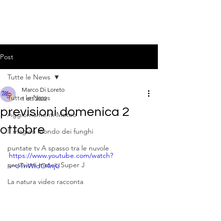
Post
Tutte le News
Marco Di Loreto
Tutte le News
1 ott 2022
previsioni domenica 2
Aggiornamenti Meteo
ottobre
Il magico mondo dei funghi
puntate tv A spasso tra le nuvole
https://www.youtube.com/watch?
previsioni meteo Super J
v=JTnWIdO4njU
La natura video racconta