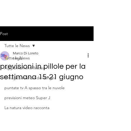
Post
Tutte le News
Marco Di Loreto
Tutte le News
14 giu
previsioni in pillole per la
Aggiornamenti Meteo
settimana 15-21 giugno
Il magico mondo dei funghi
puntate tv A spasso tra le nuvole
previsioni meteo Super J
La natura video racconta