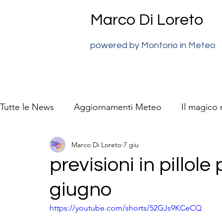
Marco Di Loreto
powered by Montorio in Meteo
Tutte le News
Aggiornamenti Meteo
Il magico
Marco Di Loreto
7 giu
previsioni meteo Super J
La natura video racc
previsioni in pillol
giugno
https://youtube.com/shorts/52GJs9KCeCQ