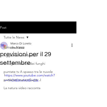
Post
Tutte le News
Marco Di Loreto
Tutte le News
28 set 2022
previsioni per il 29
Aggiornamenti Meteo
settembre
Il magico mondo dei funghi
puntate tv A spasso tra le nuvole
https://www.youtube.com/watch?
previsioni meteo Super J
v=1hO6E6twIvU&t=22s
La natura video racconta