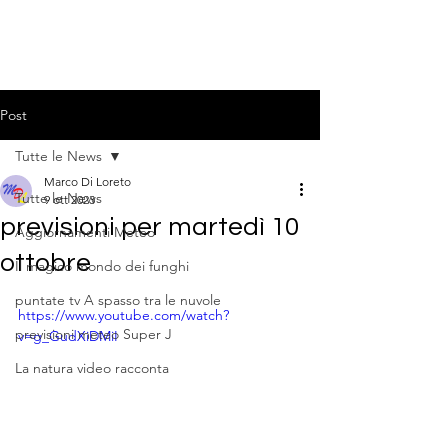
Post
Tutte le News
Marco Di Loreto
Tutte le News
9 ott 2023
previsioni per martedì 10
Aggiornamenti Meteo
ottobre
Il magico mondo dei funghi
puntate tv A spasso tra le nuvole
https://www.youtube.com/watch?
previsioni meteo Super J
v=g_GudXiDMiI
La natura video racconta