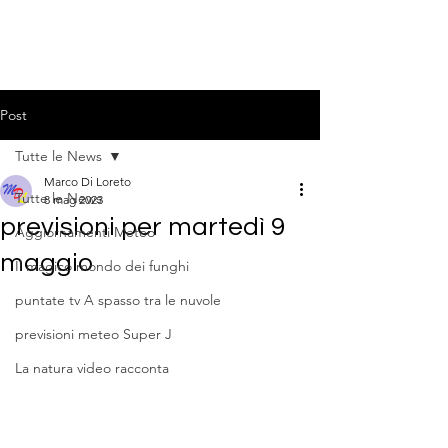
Post
Tutte le News
Marco Di Loreto
Tutte le News
8 mag 2023
previsioni per martedì 9
Aggiornamenti Meteo
maggio
Il magico mondo dei funghi
puntate tv A spasso tra le nuvole
previsioni meteo Super J
La natura video racconta