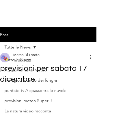
Post
Tutte le News
Marco Di Loreto
Tutte le News
16 dic 2022
previsioni per sabato 17
Aggiornamenti Meteo
dicembre
Il magico mondo dei funghi
puntate tv A spasso tra le nuvole
previsioni meteo Super J
La natura video racconta