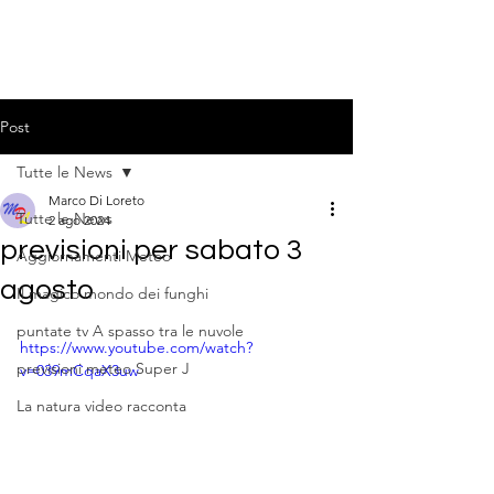
Post
Tutte le News
Marco Di Loreto
Tutte le News
2 ago 2024
previsioni per sabato 3
Aggiornamenti Meteo
agosto
Il magico mondo dei funghi
puntate tv A spasso tra le nuvole
https://www.youtube.com/watch?
previsioni meteo Super J
v=039mCqaX3uw
La natura video racconta