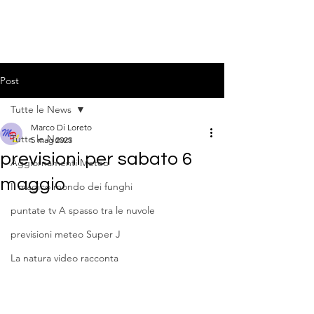
Post
Tutte le News
Marco Di Loreto
Tutte le News
5 mag 2023
previsioni per sabato 6
Aggiornamenti Meteo
maggio
Il magico mondo dei funghi
puntate tv A spasso tra le nuvole
previsioni meteo Super J
La natura video racconta