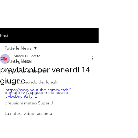
Post
Tutte le News
Marco Di Loreto
Tutte le News
13 giu 2024
previsioni per venerdì 14
Aggiornamenti Meteo
giugno
Il magico mondo dei funghi
https://www.youtube.com/watch?
puntate tv A spasso tra le nuvole
v=bcBnchG1y_E
previsioni meteo Super J
La natura video racconta