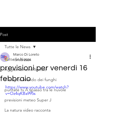
Post
Tutte le News
Marco Di Loreto
Tutte le News
15 feb 2024
previsioni per venerdì 16
Aggiornamenti Meteo
febbraio
Il magico mondo dei funghi
https://www.youtube.com/watch?
puntate tv A spasso tra le nuvole
v=Oz4qKBa995s
previsioni meteo Super J
La natura video racconta