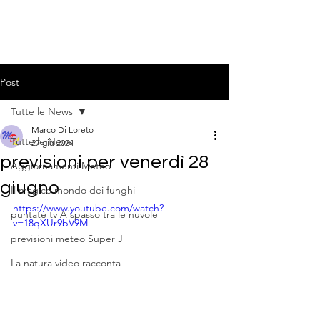
Post
Tutte le News
Marco Di Loreto
Tutte le News
27 giu 2024
previsioni per venerdì 28
Aggiornamenti Meteo
giugno
Il magico mondo dei funghi
https://www.youtube.com/watch?
puntate tv A spasso tra le nuvole
v=18qXUr9bV9M
previsioni meteo Super J
La natura video racconta