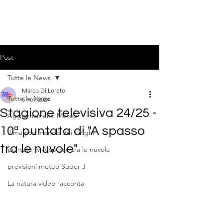
Post
Tutte le News
Marco Di Loreto
Tutte le News
5 nov 2024
Stagione televisiva 24/25 -
Aggiornamenti Meteo
10ª puntata di "A spasso
Il magico mondo dei funghi
tra le nuvole"
puntate tv A spasso tra le nuvole
previsioni meteo Super J
La natura video racconta