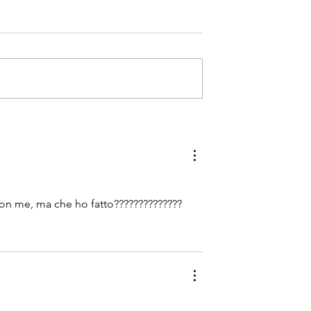
evisiva 25/26 -
Stagione televisiva 25/26 -
di "A spasso tra
41ª puntata di "A spasso tr
le nuvole"
 con me, ma che ho fatto??????????????