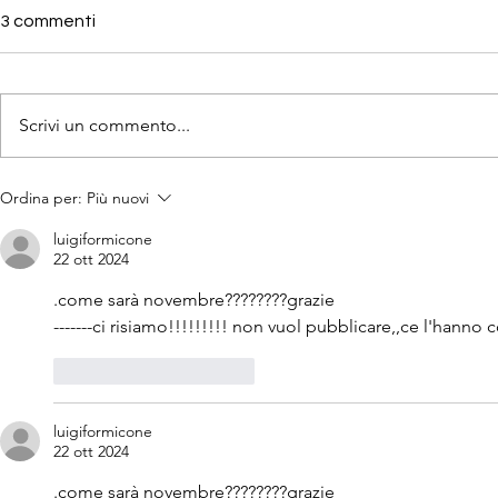
3 commenti
Scrivi un commento...
Stagione televisiva 25/26 -
Stagione tel
Ordina per:
Più nuovi
45ª puntata di "A spasso tra
44ª puntata 
le nuvole"
le nuvole"
luigiformicone
22 ott 2024
.come sarà novembre????????grazie
-------ci risiamo!!!!!!!!! non vuol pubblicare,,ce l'hanno
Mi piace
Rispondi
luigiformicone
22 ott 2024
.come sarà novembre????????grazie