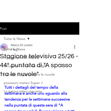
Post
Tutte le News
Marco Di Loreto
Tutte le News
7 lug
Stagione televisiva 25/26 -
Aggiornamenti Meteo
44ª puntata di "A spasso
Il magico mondo dei funghi
tra le nuvole"
puntate tv A spasso tra le nuvole
previsioni meteo Super J
Tutti i dettagli del tempo della 
La natura video racconta
settimana e anche uno sguardo alla 
tendenza per le settimane successive 
nella puntata di questa sera di "A 