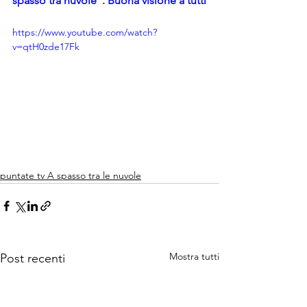
spasso tra nuvole". Buona visione a tutti
https://www.youtube.com/watch?
v=qtH0zde17Fk
puntate tv A spasso tra le nuvole
Mostra tutti
Post recenti