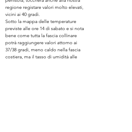
penisola, toccherà anche alla nostra 
regione registare valori molto elevati, 
vicini ai 40 gradi. 
Sotto la mappa delle temperature 
previste alle ore 14 di sabato e si nota 
bene come tutta la fascia collinare 
potrà raggiungere valori attorno ai 
37/38 gradi, meno caldo nella fascia 
costiera, ma il tasso di umidità alle 
stelle renderà le serate molto 
fastidiose. 