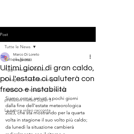
Post
Tutte le News
Marco Di Loreto
Tutte le News
24 ago 2023
Ultimi giorni di gran caldo,
Aggiornamenti Meteo
poi l'estate ci saluterà con
Il magico mondo dei funghi
fresco e instabilità
puntate tv A spasso tra le nuvole
Siamo ormai arrivati a pochi giorni 
previsioni meteo Super J
dalla fine dell'estate meteorologica 
La natura video racconta
2023, che sta mostrando per la quarta 
volta in stagione il suo volto più caldo; 
da lunedì la situazione cambierà 