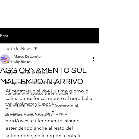
Post
Tutte le News
Marco Di Loreto
Tutte le News
8 gen 2023
AGGIORNAMENTO SUL
Aggiornamenti Meteo
MALTEMPO IN ARRIVO
Il magico mondo dei funghi
Al centro/sud si vive l'ultimo giorno di 
puntate tv A spasso tra le nuvole
calma atmosferica, mentre al nord Italia 
previsioni meteo Super J
gli effetti del ciclone Costantin si 
iniziano a percepire. Piove al 
La natura video racconta
nord/ovest e i fenomeni si stanno 
estendendo anche al resto del 
settentrione; nelle regioni centrali 