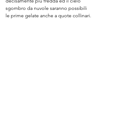
decisamente più fredda ed il cielo 
sgombro da nuvole saranno possibili 
le prime gelate anche a quote collinari.
La prima perturbazione del 2023 
potrebbe fare da apripista ad altri 
impulsi nord atlantici o forse anche 
settentrionali, ma ne parlerò nei 