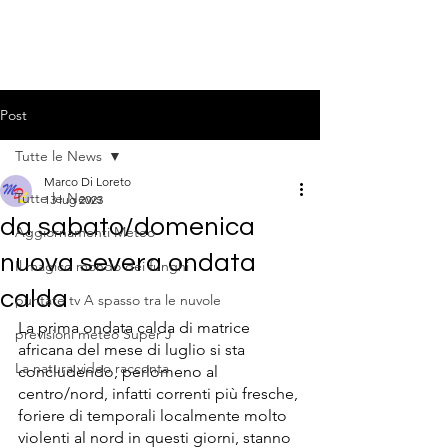
Post
Tutte le News
Marco Di Loreto
Tutte le News
13 lug 2023
da sabato/domenica
Aggiornamenti Meteo
nuova severa ondata
Il magico mondo dei funghi
calda
puntate tv A spasso tra le nuvole
La prima ondata calda di matrice 
previsioni meteo Super J
africana del mese di luglio si sta 
La natura video racconta
concludendo, perlomeno al 
centro/nord, infatti correnti più fresche, 
foriere di temporali localmente molto 
violenti al nord in questi giorni, stanno 