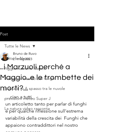
Post
Tutte le News
Bruno de Ruvo
Tutte le News
21 mag 2023
...i Marzuoli perché a
Aggiornamenti Meteo
Maggio...e le trombette dei
Il magico mondo dei funghi
morti?....
puntate tv A spasso tra le nuvole
....ciao a tutti,
previsioni meteo Super J
un articoletto tanto per parlar di funghi 
La natura video racconta
e per qualche riflessione sull'estrema 
variabilità della crescita dei  Funghi che 
appaiono contraddittori nel nostro 