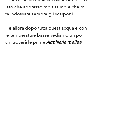
lato che apprezzo moltissimo e che mi 
fa indossare sempre gli scarponi.
...e allora dopo tutta quest'acqua e con 
le temperature basse vediamo un pò 
chi troverà le prime 
Armillaria mellea.
Grazie a tutti e buonissima stagione 
che sta per partire anche nel 
bosco...ciao