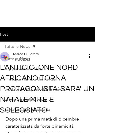
Post
Tutte le News
Marco Di Loreto
Tutte le News
19 dic 2022
L'ANTICICLONE NORD
Aggiornamenti Meteo
AFRICANO TORNA
Il magico mondo dei funghi
PROTAGONISTA: SARA' UN
puntate tv A spasso tra le nuvole
NATALE MITE E
previsioni meteo Super J
SOLEGGIATO
La natura video racconta
Dopo una prima metà di dicembre 
caratterizzata da forte dinamicità 