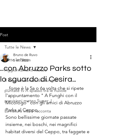
Post
Tutte le News
Bruno de Ruvo
Tutte le News
5 ott 2022
...con Abruzzo Parks sotto
Aggiornamenti Meteo
lo sguardo di Cesira...
Il magico mondo dei funghi
...forse è la 5a o 6a volta che si ripete  
puntate tv A spasso tra le nuvole
l'appuntamento " A Funghi con il 
previsioni meteo Super J
Micologo" con gli amici di Abruzzo 
Parks al Ceppo. 
La natura video racconta
Sono bellissime giornate passate 
insieme, nei boschi, nei magnifici 
habitat diversi del Ceppo, tra faggete e 