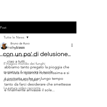
Post
Tutte le News
Bruno de Ruvo
Tutte le News
27 giu 2023
...con un po' di delusione...
Aggiornamenti Meteo
...ciao a tutti,
Il magico mondo dei funghi
abbiamo tanto pregato la pioggia che 
puntate tv A spasso tra le nuvole
è arrivata in quantità notevolissima e si 
è protratta anche per lungo tempo 
previsioni meteo Super J
tanto da farci desiderare che smettesse 
La natura video racconta
e finalmente arrivasse il sole...