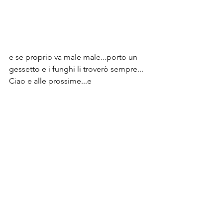
e se proprio va male male...porto un 
gessetto e i funghi li troverò sempre...
Ciao e alle prossime...e
...buona Natura
Il magico mondo dei funghi