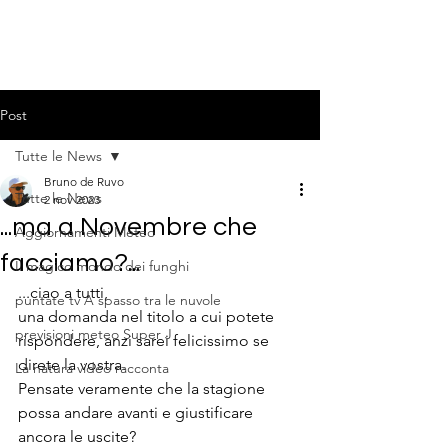
Post
Tutte le News
Bruno de Ruvo
Tutte le News
2 nov 2023
...ma a Novembre che
Aggiornamenti Meteo
facciamo?...
Il magico mondo dei funghi
...ciao a tutti,
puntate tv A spasso tra le nuvole
una domanda nel titolo a cui potete 
previsioni meteo Super J
rispondere, anzi sarei felicissimo se 
direte la vostra.
La natura video racconta
Pensate veramente che la stagione 
possa andare avanti e giustificare 
ancora le uscite?