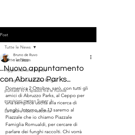
Post
Tutte le News
Bruno de Ruvo
Tutte le News
1 ott 2022
...Nuovo appuntamento
Aggiornamenti Meteo
con Abruzzo Parks...
Il magico mondo dei funghi
Domenica 2 Ottobre, sarò, con tutti gli 
puntate tv A spasso tra le nuvole
amici di Abruzzo Parks, al Ceppo per 
previsioni meteo Super J
una semplice uscita alla ricerca di 
funghi. Intorno alle 13 saremo al 
La natura video racconta
Piazzale che io chiamo Piazzale 
Famiglia Romualdi, per cercare di 
parlare dei funghi raccolti. Chi vorrà 