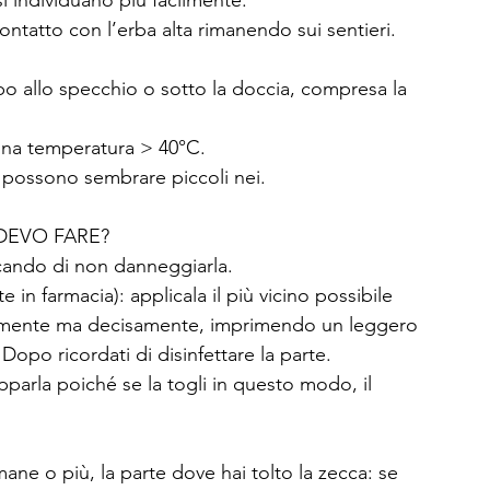
 si individuano più facilmente. 
contatto con l’erba alta rimanendo sui sentieri.
orpo allo specchio o sotto la doccia, compresa la 
a una temperatura > 40°C. 
e possono sembrare piccoli nei.
DEVO FARE?
cando di non danneggiarla. 
 in farmacia): applicala il più vicino possibile 
olcemente ma decisamente, imprimendo un leggero 
Dopo ricordati di disinfettare la parte.
parla poiché se la togli in questo modo, il 
ne o più, la parte dove hai tolto la zecca: se 