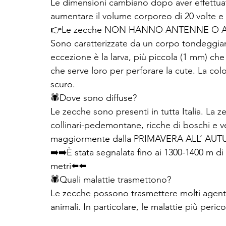
Le dimensioni cambiano dopo aver effettua
aumentare il volume corporeo di 20 volte e
👉Le zecche NON HANNO ANTENNE O AL
Sono caratterizzate da un corpo tondeggiant
eccezione è la larva, più piccola (1 mm) ch
che serve loro per perforare la cute. La col
scuro.
🕷Dove sono diffuse? 
Le zecche sono presenti in tutta Italia. La 
collinari-pedemontane, ricche di boschi e 
maggiormente dalla PRIMAVERA ALL’ AU
➡️➡️È stata segnalata fino ai 1300-1400 m di 
metri⬅️⬅️
🕷Quali malattie trasmettono? 
Le zecche possono trasmettere molti agent
animali. In particolare, le malattie più pericolose 