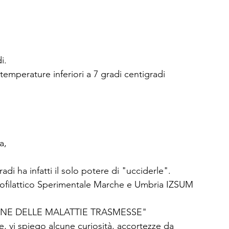
i. 
temperature inferiori a 7 gradi centigradi 
a, 
adi ha infatti il solo potere di "ucciderle".
profilattico Sperimentale Marche e Umbria IZSUM 
ONE DELLE MALATTIE TRASMESSE"
e, vi spiego alcune curiosità, accortezze da 