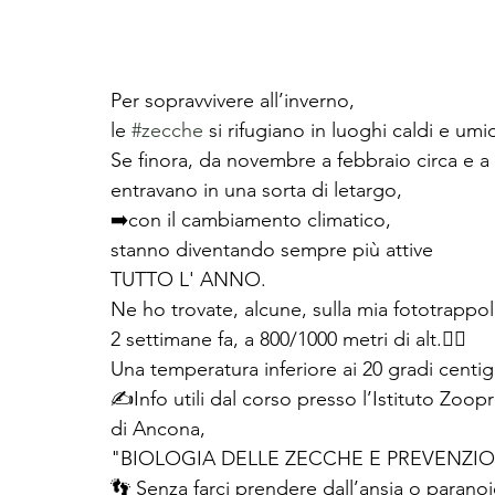
Per sopravvivere all’inverno, 
le 
#zecche
 si rifugiano in luoghi caldi e umid
Se finora, da novembre a febbraio circa e a 
entravano in una sorta di letargo, 
➡️con il cambiamento climatico,
stanno diventando sempre più attive 
TUTTO L' ANNO. 
Ne ho trovate, alcune, sulla mia fototrappol
2 settimane fa, a 800/1000 metri di alt.🤦‍♂️
Una temperatura inferiore ai 20 gradi centigr
✍Info utili dal corso presso l’Istituto Zoo
di Ancona,  
"BIOLOGIA DELLE ZECCHE E PREVENZI
👣 Senza farci prendere dall’ansia o paranoi