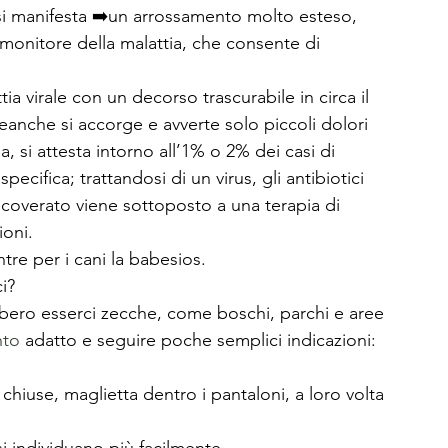
si manifesta ➡️un arrossamento molto esteso, 
emonitore della malattia, che consente di 
ia virale con un decorso trascurabile in circa il 
eanche si accorge e avverte solo piccoli dolori 
a, si attesta intorno all’1% o 2% dei casi di 
ecifica; trattandosi di un virus, gli antibiotici 
 ricoverato viene sottoposto a una terapia di 
ioni.
re per i cani la babesios.
i? 
ero esserci zecche, come boschi, parchi e aree 
nto
 adatto e seguire poche semplici indicazioni: