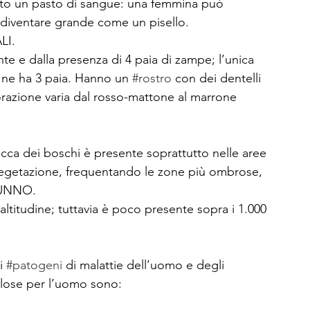
to un pasto di sangue: una femmina può 
 diventare grande come un pisello. 
I. 
e e dalla presenza di 4 paia di zampe; l’unica 
e ne ha 3 paia. Hanno un 
#rostro
 con dei dentelli 
orazione varia dal rosso-mattone al marrone 
zecca dei boschi è presente soprattutto nelle aree 
vegetazione, frequentando le zone più ombrose, 
TUNNO. 
altitudine; tuttavia è poco presente sopra i 1.000 
i 
#patogeni
 di malattie dell’uomo e degli 
per l’uomo sono:                                           