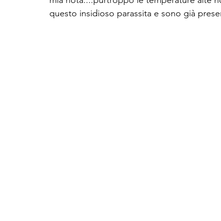
mia nota:...purtroppo le temperature alte 
questo insidioso parassita e sono già presen