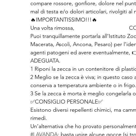
compare rossore, gonfiore, dolore nel punto
mal di testa e/o dolori articolari, rivolgiti al
🔥IMPORTANTISSIMO!!!🔥
Una volta rimossa,                           
Puoi tranquillamente portarla all’Istituto Zo
Macerata, Ascoli, Ancona, Pesaro) per l’iden
agenti patogeni ed avere eventualmente, 
ADEGUATA.
1 Riponi la zecca in un contenitore di plasti
2 Meglio se la zecca è viva; in questo caso
conserva a temperatura ambiente o in frigo.
3 Se la zecca è morta è meglio congelarla o 
✅CONSIGLIO PERSONALE✅
Esistono diversi repellenti chimici, ma cam
rimedi.
Un’alternativa che ho provato personalmente
#LAVANDA
: basta unire alcune gocce (si t