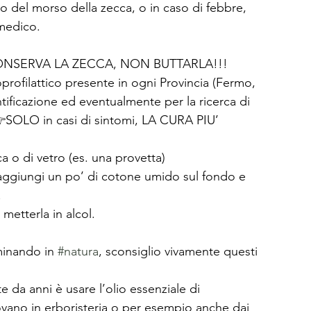
 del morso della zecca, o in caso di febbre, 
 medico.
         CONSERVA LA ZECCA, NON BUTTARLA!!!
oprofilattico presente in ogni Provincia (Fermo, 
tificazione ed eventualmente per la ricerca di 
SOLO in casi di sintomi, LA CURA PIU’ 
ca o di vetro (es. una provetta) 
 aggiungi un po’ di cotone umido sul fondo e 
 
metterla in alcol.
minando in 
#natura
, sconsiglio vivamente questi 
 da anni è usare l’olio essenziale di 
rovano in erboristeria o per esempio anche dai 