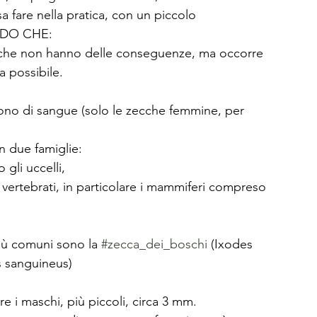
sa fare nella pratica, con un piccolo 
ANDO CHE:
che non hanno delle conseguenze, ma occorre 
a possibile.
rono di sangue (solo le zecche femmine, per 
n due famiglie: 
gli uccelli, 
i vertebrati, in particolare i mammiferi compreso 
iù comuni sono la 
#zecca_dei_boschi
 (Ixodes 
s sanguineus)
i maschi, più piccoli, circa 3 mm. 