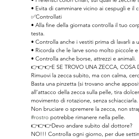
• Preferisci colori chiari, sui quali le zecche
• Evita di camminare vicino ai cespugli e il 
✅Controllati 
• Alla fine della giornata controlla il tuo c
testa. 
• Controlla anche i vestiti prima di lavarli 
• Ricorda che le larve sono molto piccole 
• Controlla anche borse, attrezzi e animali.
👉👉👉E SE TROVO UNA ZECCA, COSA 
Rimuovi la zecca subito, ma con calma, cer
Basta una pinzetta (si trovano anche apposite
all’attacco della zecca sulla pelle, tira d
movimento di rotazione, senza schiacciarla. 
Non bruciare o spremere la zecca, non strap
#rostro
 potrebbe rimanere nella pelle.
👉👉👉Devo andare subito dal dottore? 
NO!!! Controlla ogni giorno, per due settima