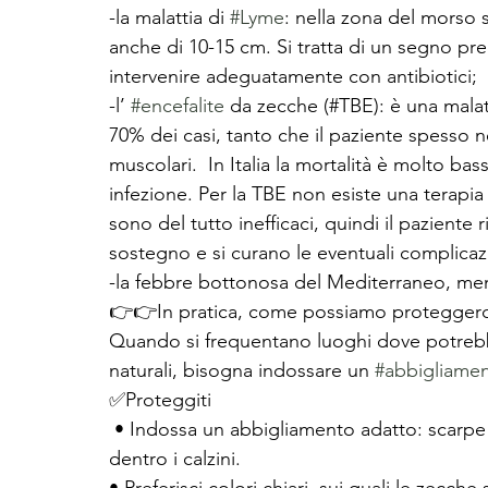
-la malattia di 
#Lyme
: nella zona del morso 
anche di 10-15 cm. Si tratta di un segno pr
intervenire adeguatamente con antibiotici;
-l’ 
#encefalite
 da zecche (#TBE): è una malatt
70% dei casi, tanto che il paziente spesso n
muscolari.  In Italia la mortalità è molto bass
infezione. Per la TBE non esiste una terapia sp
sono del tutto inefficaci, quindi il paziente
sostegno e si curano le eventuali complicaz
-la febbre bottonosa del Mediterraneo, ment
👉👉In pratica, come possiamo proteggerc
Quando si frequentano luoghi dove potrebb
naturali, bisogna indossare un 
#abbigliame
✅Proteggiti
 • Indossa un abbigliamento adatto: scarpe chiuse, maglietta dentro i pantaloni, a loro volta 
dentro i calzini. 