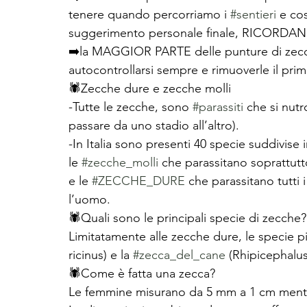
tenere quando percorriamo i 
#sentieri
 e co
suggerimento personale finale, RICORD
➡️la MAGGIOR PARTE delle punture di zec
autocontrollarsi sempre e rimuoverle il prim
🕷Zecche dure e zecche molli
-Tutte le zecche, sono 
#parassiti
 che si nut
passare da uno stadio all’altro). 
-In Italia sono presenti 40 specie suddivise i
le 
#zecche_molli
 che parassitano soprattutto 
e le 
#ZECCHE_DURE
 che parassitano tutti 
l’uomo.
🕷Quali sono le principali specie di zecche?
Limitatamente alle zecche dure, le specie p
ricinus) e la 
#zecca_del_cane
 (Rhipicephalu
🕷Come è fatta una zecca? 
Le femmine misurano da 5 mm a 1 cm mentre 